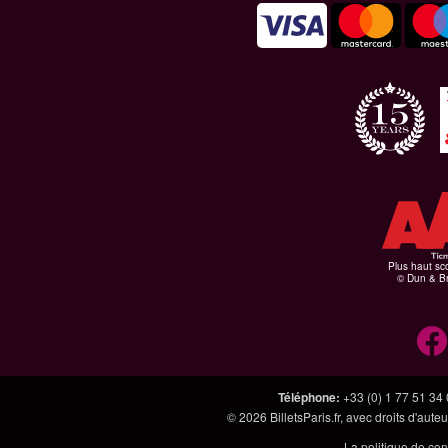
Plus haut sco
© Dun & Br
Téléphone
:
+33 (0) 1 77 51 34
© 2026
BilletsParis.fr
, avec droits d'aute
La politique de con