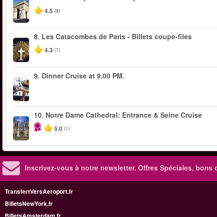
4.5
(8)
8.
Les Catacombes de Paris - Billets coupe-files
4.3
(7)
9.
Dinner Cruise at 9.00 PM.
10.
Notre Dame Cathedral: Entrance & Seine Cruise
5.0
(1)
Inscrivez-vous à notre newsletter. Offres Spéciales, bons 
TransfertVersAeroport.fr
BilletsNewYork.fr
BilletsAmsterdam.fr