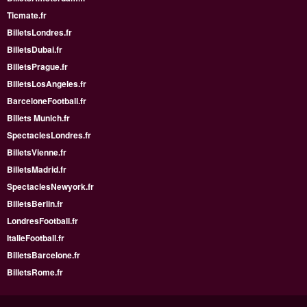
Ticmate.fr
BilletsLondres.fr
BilletsDubai.fr
BilletsPrague.fr
BilletsLosAngeles.fr
BarceloneFootball.fr
Billets Munich.fr
SpectaclesLondres.fr
BilletsVienne.fr
BilletsMadrid.fr
SpectaclesNewyork.fr
BilletsBerlin.fr
LondresFootball.fr
ItalieFootball.fr
BilletsBarcelone.fr
BilletsRome.fr