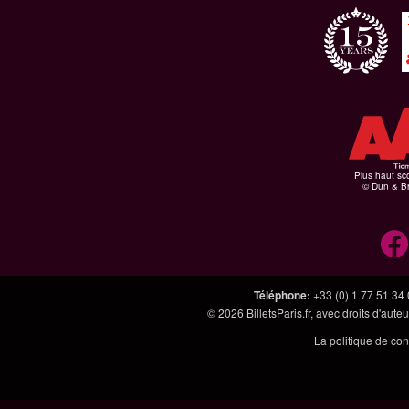
Plus haut sco
© Dun & Br
Téléphone
:
+33 (0) 1 77 51 34
© 2026
BilletsParis.fr
, avec droits d'aute
La politique de con