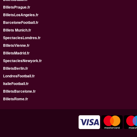
BilletsPrague.fr
BilletsLosAngeles.fr
BarceloneFootball.fr
Billets Munich.fr
SpectaclesLondres.fr
BilletsVienne.fr
BilletsMadrid.fr
SpectaclesNewyork.fr
BilletsBerlin.fr
LondresFootball.fr
ItalieFootball.fr
BilletsBarcelone.fr
BilletsRome.fr