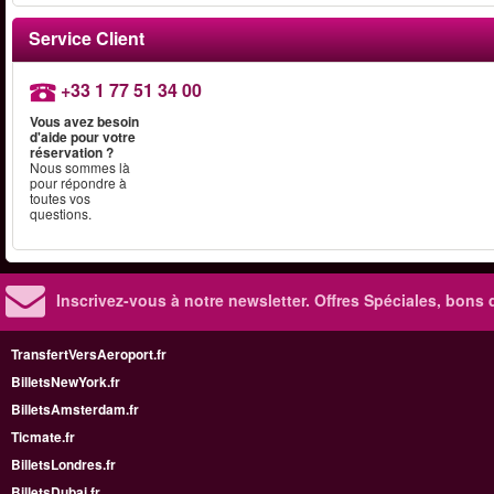
Service Client
+33 1 77 51 34 00
Vous avez besoin
d'aide pour votre
réservation ?
Nous sommes là
pour répondre à
toutes vos
questions.
Inscrivez-vous à notre newsletter. Offres Spéciales, bons 
TransfertVersAeroport.fr
BilletsNewYork.fr
BilletsAmsterdam.fr
Ticmate.fr
BilletsLondres.fr
BilletsDubai.fr