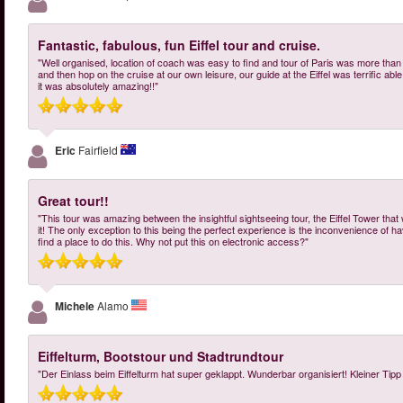
Fantastic, fabulous, fun Eiffel tour and cruise.
"Well organised, location of coach was easy to find and tour of Paris was more tha
and then hop on the cruise at our own leisure, our guide at the Eiffel was terrific abl
it was absolutely amazing!!"
Eric
Fairfield
Great tour!!
"This tour was amazing between the insightful sightseeing tour, the Eiffel Tower that 
it! The only exception to this being the perfect experience is the inconvenience of havi
find a place to do this. Why not put this on electronic access?"
Michele
Alamo
Eiffelturm, Bootstour und Stadtrundtour
"Der Einlass beim Eiffelturm hat super geklappt. Wunderbar organisiert! Kleiner Tipp