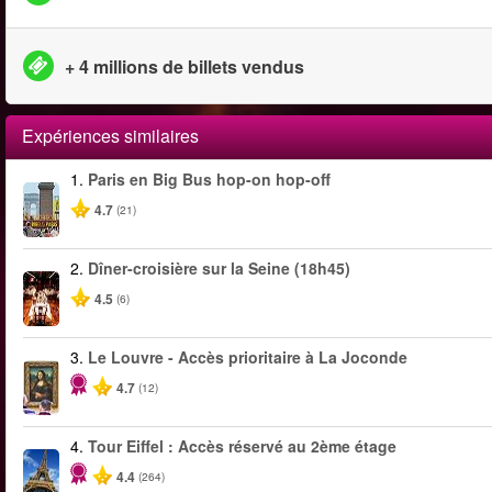
+ 4 millions de billets vendus
Expériences similaires
1.
Paris en Big Bus hop-on hop-off
4.7
(21)
2.
Dîner-croisière sur la Seine (18h45)
4.5
(6)
3.
Le Louvre - Accès prioritaire à La Joconde
4.7
(12)
4.
Tour Eiffel : Accès réservé au 2ème étage
4.4
(264)