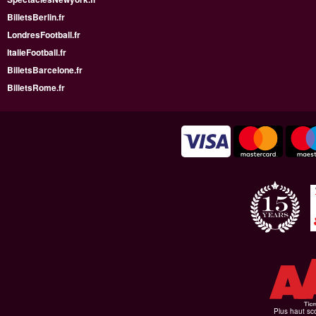
BilletsBerlin.fr
LondresFootball.fr
ItalieFootball.fr
BilletsBarcelone.fr
BilletsRome.fr
Plus haut sco