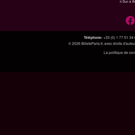
© Dun & Br
Téléphone
:
+33 (0) 1 77 51 34
© 2026
BilletsParis.fr
, avec droits d'aute
La politique de con