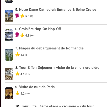
5.
Notre Dame Cathedral: Entrance & Seine Cruise
5.0
(1)
6.
Croisière Hop-On Hop-Off
4.3
(86)
7.
Plages du debarquement de Normandie
4.6
(5)
8.
Tour Eiffel: Déjeuner + visite de la ville + croisière
4.1
(11)
9.
Visite de nuit de Paris
4.2
(10)
10.
Tour Eiffel: 3ème étage + croisière + city tour