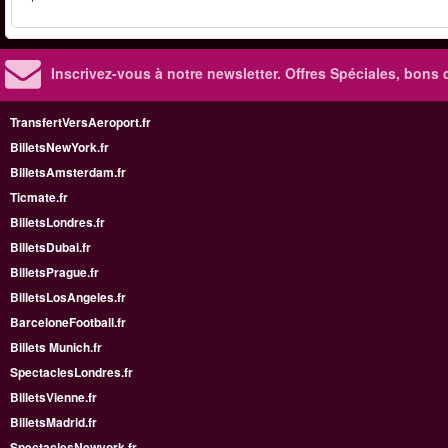
Inscrivez-vous à notre newsletter. Offres Spéciales, bons 
TransfertVersAeroport.fr
BilletsNewYork.fr
BilletsAmsterdam.fr
Ticmate.fr
BilletsLondres.fr
BilletsDubai.fr
BilletsPrague.fr
BilletsLosAngeles.fr
BarceloneFootball.fr
Billets Munich.fr
SpectaclesLondres.fr
BilletsVienne.fr
BilletsMadrid.fr
SpectaclesNewyork.fr