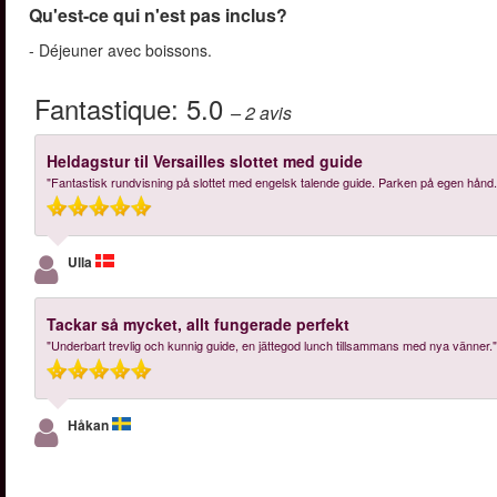
Qu'est-ce qui n'est pas inclus?
- Déjeuner avec boissons.
Fantastique:
5.0
– 2
avis
Heldagstur til Versailles slottet med guide
"Fantastisk rundvisning på slottet med engelsk talende guide. Parken på egen hånd
Ulla
Tackar så mycket, allt fungerade perfekt
"Underbart trevlig och kunnig guide, en jättegod lunch tillsammans med nya vänner."
Håkan