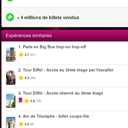
+ 4 millions de billets vendus
Expériences similaires
1.
Paris en Big Bus hop-on hop-off
4.7
(21)
2.
Tour Eiffel : Accès au 2ème étage par l'escalier
4.5
(28)
3.
Tour Eiffel : Accès réservé au 3ème étage
4.6
(75)
4.
Arc de Triomphe - billet coupe-file
4.5
(8)