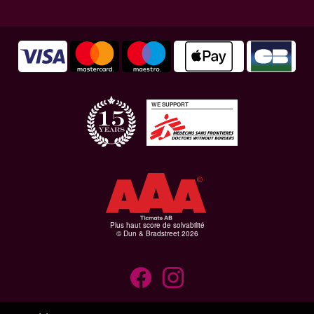
WE SUPPORT
Plus haut score de solvabilité
© Dun & Bradstreet 2026