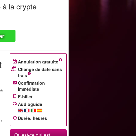
 à la crypte
er
t
Annulation gratuite
Change de date sans
frais
Confirmation
immédiate
de
e
E-billet
Audioguide
Durée
:
heures
de
Qu'est-ce qui est