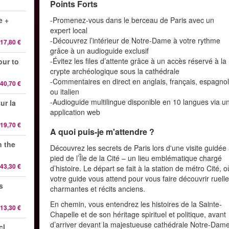
Points Forts
e +
-Promenez-vous dans le berceau de Paris avec un
expert local
-Découvrez l’intérieur de Notre-Dame à votre rythme
17,80 €
grâce à un audioguide exclusif
-Évitez les files d’attente grâce à un accès réservé à la
our to
crypte archéologique sous la cathédrale
-Commentaires en direct en anglais, français, espagno
40,70 €
ou italien
-Audioguide multilingue disponible en 10 langues via u
ur la
application web
19,70 €
A quoi puis-je m'attendre ?
n the
Découvrez les secrets de Paris lors d'une visite guidée
pied de l’Île de la Cité – un lieu emblématique chargé
43,30 €
d’histoire. Le départ se fait à la station de métro Cité, o
votre guide vous attend pour vous faire découvrir ruell
s
charmantes et récits anciens.
En chemin, vous entendrez les histoires de la Sainte-
13,30 €
Chapelle et de son héritage spirituel et politique, avant
d’arriver devant la majestueuse cathédrale Notre-Dame
cl.