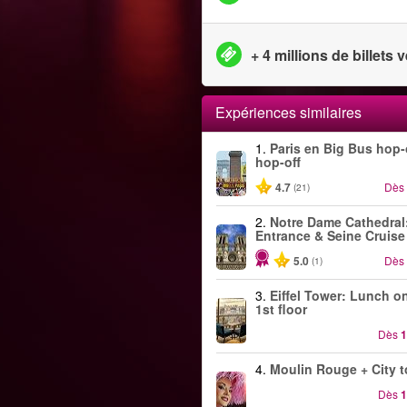
+ 4 millions de billets
Expériences similaires
1.
Paris en Big Bus hop
hop-off
4.7
Dès
(21)
2.
Notre Dame Cathedral
Entrance & Seine Cruise
5.0
Dès
(1)
3.
Eiffel Tower: Lunch o
1st floor
Dès
1
4.
Moulin Rouge + City t
Dès
1