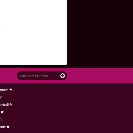
e
rdam.fr
fr
tball.fr
.fr
fr
one.fr