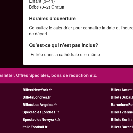
Enfant (3–11)
Bébé (0–2) Gratuit
Horaires d'ouverture
Consultez le calendrier pour connaître la date et l’heur
de départ
Qu'est-ce qui n'est pas inclus?
-Entrée dans la cathédrale elle-même
sletter. Offres Spéciales, bons de réduction etc.
BilletsNewYork.fr
BilletsAmste
BilletsLondres.fr
BilletsDubai.
BilletsLosAngeles.fr
BarceloneFoo
SpectaclesLondres.fr
BilletsVienne
SpectaclesNewyork.fr
BilletsBerlin.
ItalieFootball.fr
BilletsBarcel