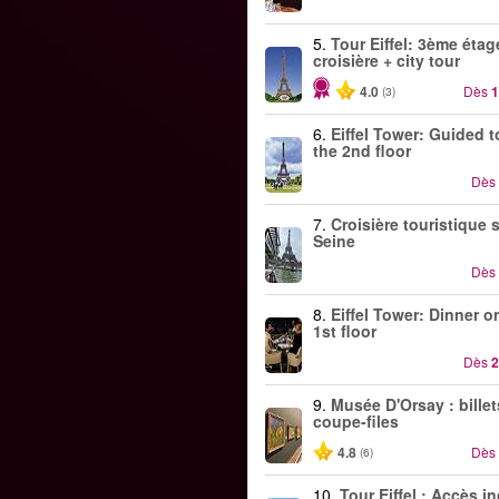
5.
Tour Eiffel: 3ème étag
croisière + city tour
4.0
Dès
1
(3)
6.
Eiffel Tower: Guided t
the 2nd floor
Dès
7.
Croisière touristique s
Seine
Dès
8.
Eiffel Tower: Dinner o
1st floor
Dès
2
9.
Musée D'Orsay : billet
coupe-files
4.8
Dès
(6)
10.
Tour Eiffel : Accès in