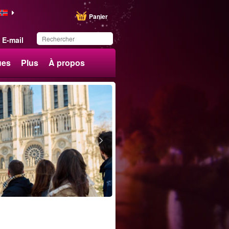
Panier
E-mail
ues
Plus
À propos
Ce produit a été
sauvegardé dans votre
liste.