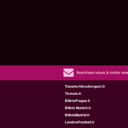
Inscrivez-vous à notre new
TransfertVersAeroport.fr
Ticmate.fr
BilletsPrague.fr
Billets Munich.fr
BilletsMadrid.fr
LondresFootball.fr