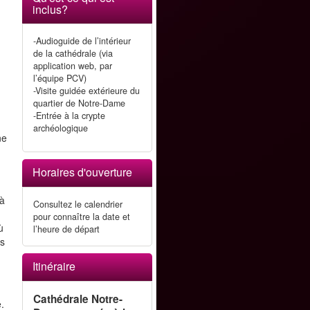
inclus?
-Audioguide de l’intérieur
de la cathédrale (via
application web, par
l’équipe PCV)
-Visite guidée extérieure du
quartier de Notre-Dame
l
-Entrée à la crypte
archéologique
ne
Horaires d'ouverture
 à
Consultez le calendrier
pour connaître la date et
ù
l’heure de départ
es
Itinéraire
Cathédrale Notre-
.