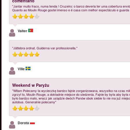
comentário
"Jantar muito fraco, numa tenda ! Cruzeiro: o barco deveria ter uma cobertura envid
Quanto ao Moulin Rouge gostei imenso e é casa com melhor espectáculo e guarda r
Valter
"Jättebra ordnat. Guiderna var professionella."
Ville
Weekend w Paryżu
"Witam Polecamy ta wycieczkę bardzo fajnie zorganizowana, wszystko na czas mile
zgrzyt to, Moulin Rouge, a dokładnie miejsce do siedzenia. Fajnie by była aby była
było bardzo mało, wręcz jak usiądzie dwóch Panów obok siebie to nie ma już miejsca
autobus. Generalnie polecamy"
Dorota