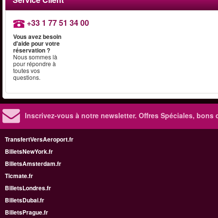
+33 1 77 51 34 00
Vous avez besoin
d'aide pour votre
réservation ?
Nous sommes là
pour répondre à
toutes vos
questions.
Inscrivez-vous à notre newsletter. Offres Spéciales, bons 
TransfertVersAeroport.fr
BilletsNewYork.fr
BilletsAmsterdam.fr
Ticmate.fr
BilletsLondres.fr
BilletsDubai.fr
BilletsPrague.fr