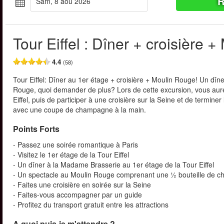
R
sam, 8 aoû 2026
Tour Eiffel : Dîner + croisière 
4.4
(58)
Tour Eiffel: Dîner au 1er étage + croisière + Moulin Rouge! Un dîner
Rouge, quoi demander de plus? Lors de cette excursion, vous aure
Eiffel, puis de participer à une croisière sur la Seine et de termi
avec une coupe de champagne à la main.
Points Forts
- Passez une soirée romantique à Paris
- Visitez le 1er étage de la Tour Eiffel
- Un dîner à la Madame Brasserie au 1er étage de la Tour Eiffel
- Un spectacle au Moulin Rouge comprenant une ½ bouteille de
- Faites une croisière en soirée sur la Seine
- Faites-vous accompagner par un guide
- Profitez du transport gratuit entre les attractions
A quoi puis-je m'attendre ?