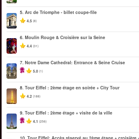
5.
Arc de Triomphe - billet coupe-file
4.5
(8)
6.
Moulin Rouge & Croisière sur la Seine
4.4
(31)
7.
Notre Dame Cathedral: Entrance & Seine Cruise
5.0
(1)
8.
Tour Eiffel : 2ème étage en soirée + City Tour
4.2
(188)
9.
Tour Eiffel : 2ème étage + visite de la ville
4.1
(256)
10.
Tour Eiffel: Accès réservé au 2ème étage + croisière + 