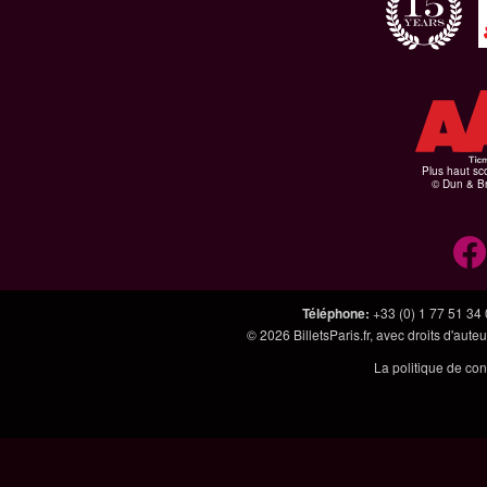
Plus haut sco
© Dun & Br
Téléphone
:
+33 (0) 1 77 51 34
© 2026
BilletsParis.fr
, avec droits d'aute
La politique de con