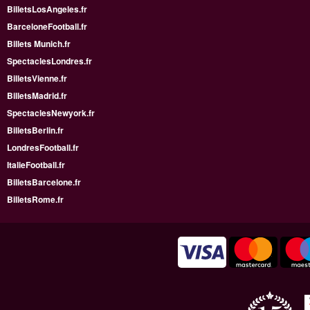
BilletsLosAngeles.fr
BarceloneFootball.fr
Billets Munich.fr
SpectaclesLondres.fr
BilletsVienne.fr
BilletsMadrid.fr
SpectaclesNewyork.fr
BilletsBerlin.fr
LondresFootball.fr
ItalieFootball.fr
BilletsBarcelone.fr
BilletsRome.fr