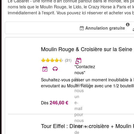
Le Cabaret - une forme d'art connue partout dans le monde, les plu
noms tels que le Moulin Rouge, le Lido, le Crazy Horse à Paris et l
immédiatement à l'esprit. Vous pouvez ici réserver et acheter vos bi
Annulation gratuite
Moulin Rouge & Croisière sur la Seine
(31)
"Contactez
nous"
ou
Souhaitez-vous passer un moment inoubliable à Pa
envoyez-
envoutant au Moulin Rouge avec une 1/2 bouteil
nous
un
246,60 €
e-
Dès
mail
pour
nous
Tour Eiffel : Dîner + croisière + Mouli
informer
de