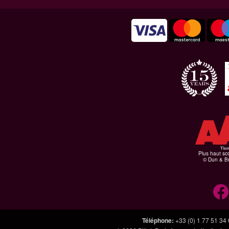
Plus haut sco
© Dun & Br
Téléphone
:
+33 (0) 1 77 51 34