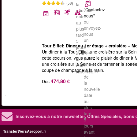
(58)
la
"Contactez
nouvelle
nous"
date
ou
au
envoyez-
plus
nous
tard
un
5
Tour Eiffel: Dîner au 1er étage + croisière + 
e-
jours
Un dîner à la Tour Eiffel, une croisière sur la 
mail
avant
cette excursion, vous aurez le plaisir de dîner à 
pour
la
une croisière sur la Seine et de terminer la so
nous
date
coupe de champagne à la main.
informer
réservée.
de
474,80 €
Dès
la
nouvelle
date
au
plus
tard
Inscrivez-vous à notre newsletter. Offres Spéciales, bons 
5
jours
TransfertVersAeroport.fr
avant