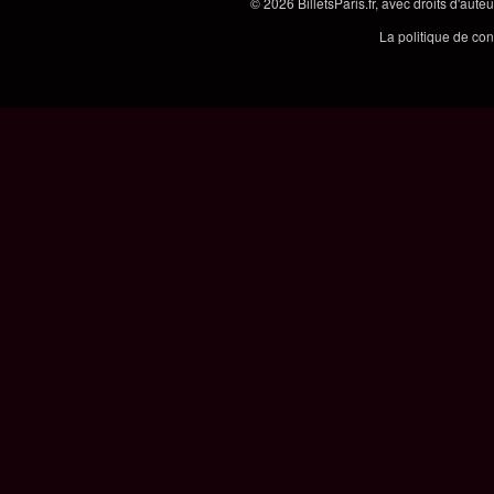
© 2026
BilletsParis.fr
, avec droits d'aute
La politique de con