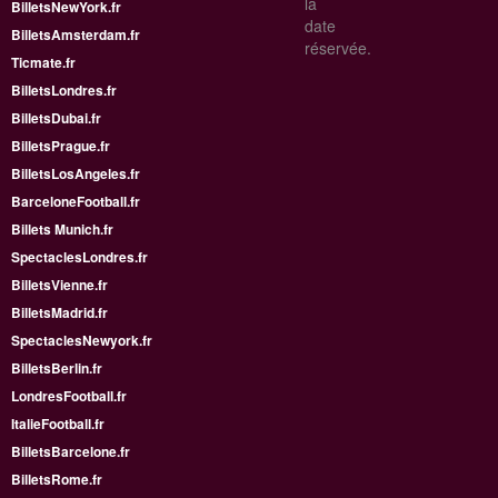
la
BilletsNewYork.fr
date
BilletsAmsterdam.fr
réservée.
Ticmate.fr
BilletsLondres.fr
BilletsDubai.fr
BilletsPrague.fr
BilletsLosAngeles.fr
BarceloneFootball.fr
Billets Munich.fr
SpectaclesLondres.fr
BilletsVienne.fr
BilletsMadrid.fr
SpectaclesNewyork.fr
BilletsBerlin.fr
LondresFootball.fr
ItalieFootball.fr
BilletsBarcelone.fr
BilletsRome.fr