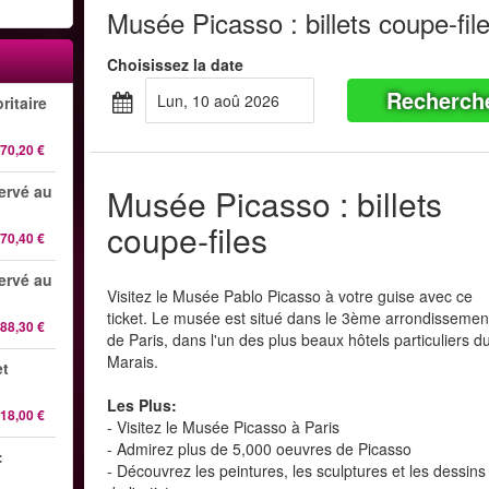
Musée Picasso : billets coupe-fil
Choisissez la date
Recherch
lun, 10 aoû 2026
ritaire
70,20 €
servé au
Musée Picasso : billets
coupe-files
70,40 €
servé au
Visitez le Musée Pablo Picasso à votre guise avec ce
ticket. Le musée est situé dans le 3ème arrondissemen
88,30 €
de Paris, dans l'un des plus beaux hôtels particuliers d
Marais.
et
Les Plus:
18,00 €
- Visitez le Musée Picasso à Paris
- Admirez plus de 5,000 oeuvres de Picasso
:
- Découvrez les peintures, les sculptures et les dessins