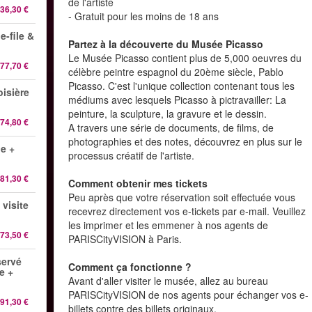
de l'artiste
36,30 €
- Gratuit pour les moins de 18 ans
e-file &
Partez à la découverte du Musée Picasso
Le Musée Picasso contient plus de 5,000 oeuvres du
77,70 €
célèbre peintre espagnol du 20ème siècle, Pablo
Picasso. C'est l'unique collection contenant tous les
oisière
médiums avec lesquels Picasso à pictravailler: La
peinture, la sculpture, la gravure et le dessin.
74,80 €
A travers une série de documents, de films, de
photographies et des notes, découvrez en plus sur le
ge +
processus créatif de l'artiste.
81,30 €
Comment obtenir mes tickets
Peu après que votre réservation soit effectuée vous
 visite
recevrez directement vos e-tickets par e-mail. Veuillez
les imprimer et les emmener à nos agents de
73,50 €
PARISCityVISION à Paris.
servé
Comment ça fonctionne ?
e +
Avant d'aller visiter le musée, allez au bureau
PARISCityVISION de nos agents pour échanger vos e-
91,30 €
billets contre des billets originaux.