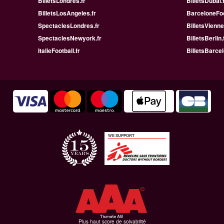
BilletsLondres.fr
BilletsDubai.
BilletsLosAngeles.fr
BarceloneFoo
SpectaclesLondres.fr
BilletsVienne
SpectaclesNewyork.fr
BilletsBerlin.
ItalieFootball.fr
BilletsBarcel
WE SUPPORT
Plus haut score de solvabilité