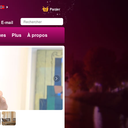
Panier
E-mail
ues
Plus
À propos
Ce produit a été
sauvegardé dans votre
liste.