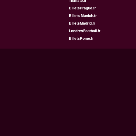
Ticmate.fr
BilletsPrague.fr
Billets Munich.fr
BilletsMadrid.fr
LondresFootball.fr
BilletsRome.fr