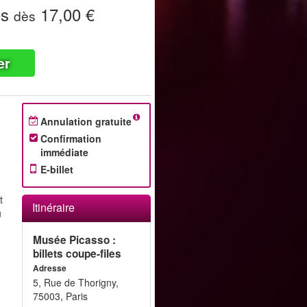
es
17,00 €
dès
er
Annulation gratuite
Confirmation
immédiate
E-billet
t
Itinéraire
u
Musée Picasso :
billets coupe-files
Adresse
5, Rue de Thorigny,
75003, Paris