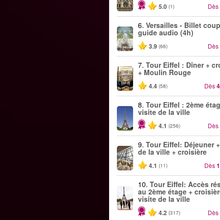
5.0
Dès
(1)
6.
Versailles - Billet coup
guide audio (4h)
3.9
Dès
(66)
7.
Tour Eiffel : Dîner + cr
+ Moulin Rouge
4.4
Dès
4
(58)
8.
Tour Eiffel : 2ème éta
visite de la ville
4.1
Dès
(256)
9.
Tour Eiffel: Déjeuner +
de la ville + croisière
4.1
Dès
1
(11)
10.
Tour Eiffel: Accès ré
au 2ème étage + croisièr
visite de la ville
4.2
Dès
(317)