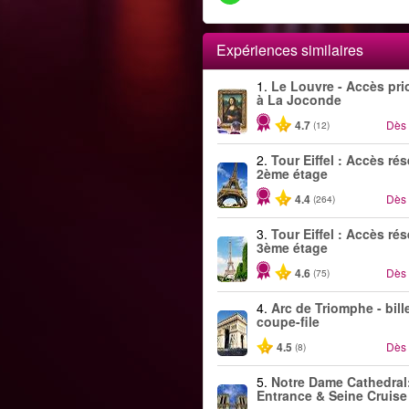
Expériences similaires
1.
Le Louvre - Accès prio
à La Joconde
4.7
Dès
(12)
2.
Tour Eiffel : Accès ré
2ème étage
4.4
Dès
(264)
3.
Tour Eiffel : Accès ré
3ème étage
4.6
Dès
(75)
4.
Arc de Triomphe - bill
coupe-file
4.5
Dès
(8)
5.
Notre Dame Cathedral
Entrance & Seine Cruise